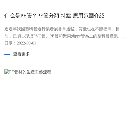
的房展空間。這也提示廣大用戶在進行地暖取暖系統的鋪設時，要
選擇正規的廠家和公司，以確保自己的利益。 四、占用空間較
什么是PE管？PE管分類,特點,應用范圍介紹
小 采用地暖取暖的另外一個好處就是節省居住空間，普通的采
暖方式暖氣會占用一定的空間，讓居住的地方變的狹窄，然而采用
近幾年我國塑料管道行業發展非常迅猛，質量也在不斷提高。目
地暖取暖則完全不用擔心這一問題，它不會占用室內的空間，這樣
前，已初步形成PVC管、PE管和聚丙烯ppr管為主的塑料管產業。其
既干凈又讓人感覺*，也給有行動不便的老人和剛學步的孩子的家庭
布日期：2022-09-01
中PE管由于其自身獨特的優點而備受歡迎。但是也有很多消費者對
一個*的環境，更不因為地暖設施的移動而產生噪音從而擔心影響到
PE管并不了解，本文就為大家做一個簡單介紹。 什么是pe
樓下的住戶。 五、使用便利 地暖取暖適用方便，用戶只要
查看更多
管 pe管因其具有良好的耐用性而被廣泛應用于化工業與建筑業
掌握其簡單的使用方法，一般情況下就可任意使用，所以地暖取暖
中的一種基礎的塑料管道。 pe管的分類 根據pe管的壓力分類
系統好處決定了它一般會應用在人多且空間狹小的地方，如辦公
可以分為：0.6MPa，0.8MPa，1.0MPa，1.25MPa，1.6MPa，MPa是
樓，練舞房等地方。 因此，地暖取暖好處多多，既節能環保又
壓力單位，比如0.6MPa也就是壓力6公斤的意思。 根據口徑可以
節省大量的人力物力，讓人感覺*，且具有穩定性好的特點，它的普
分為：20，25，32，40，50，63，75，90，110，125，160，180，
及范圍也在逐步擴大，因為其優點突出，因此有很大的發展空間，
200，225，250，280，315，355，400，450，500，560，630，
如果加大宣傳，提高其知名度，那么地暖取暖系統將會有一個很廣
710，800，900，1000，1200。 pe管的特點： 1、柔軟性
大的市場。
強：pe管是所有管道中柔軟的一種管道，所以在施工時并不需要使
用任何工具，節約了施工成本。 2、導熱性：pe管在建筑領域，
經常被用作地暖管材，因為其導熱性能非常好，是普通管道的兩
倍。保利pe管導熱性非常強，適合用于地暖管材，并且質量也非常