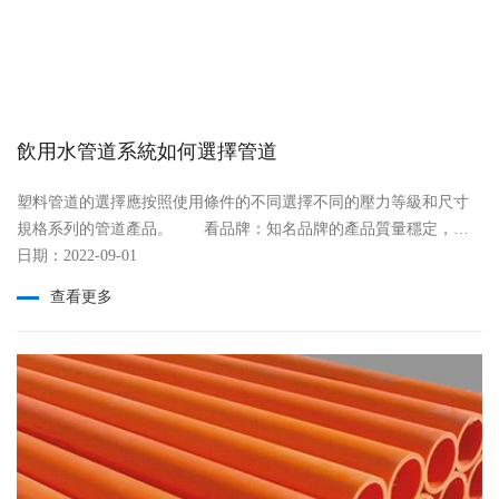
PP-R抗菌管:在施工過程中受外力的影響導致管段端口破裂 二、
引發管段損壞的主要環節 運輸儲存過程 安裝施工過程
使用過程 三、森源在減少質量問題所采取的措施 在生產加
工環節：加強員工的作業意識;提高員工生產技能;注重設備維修與保
養 在產品檢驗環節：加強品質部門的檢驗力度，提升品控意
飲用水管道系統如何選擇管道
識，杜絕 不合格產品的出廠 在儲運物流環節：嚴格遵守倉儲物
流規范，減少人為損壞概率
塑料管道的選擇應按照使用條件的不同選擇不同的壓力等級和尺寸
規格系列的管道產品。 看品牌：知名品牌的產品質量穩定，服
布日期：2022-09-01
務優良; 看外觀：好的產品色澤一致，內外表面光滑; 看標
識：正規的產品標識內容應包括廠名，商標，規格尺寸、執行標準
查看更多
號和生產日期等內容; 看質保單：正規企業生產的產品都附有該
產品的質量保證單; 衛生要求：飲用水管應有衛生部門的衛生檢
測報告和衛生批件。