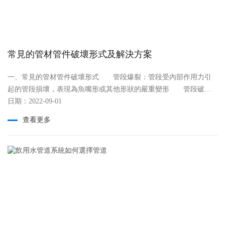
清理過濾網;監視微動開關是否正常。 2、烘干機操作注意事
項 (1)先開風機再開加熱。 (2)滿桶狀態才能達到烘干效
果。 (3)PE料烘干溫度為80°C左右。 (4)溫控表顯示的是設置
溫度下實際溫度的差值，當顯示溫度為零實際溫度與設置溫度一
常見的管材管件破壞形式及解決方案
致。 (5)雙金屬溫度表工作原理：利用兩種不同膨脹系數的材
料，根據變形的程度大小來測定溫度。 (6)控制風氣的運行方
一、常見的管材管件破壞形式 管段爆裂：管段受內部作用力引
向。 (7)進風口嚴禁關閉。 在通常情況下，想要生產出合格
起的管段損壞，表現為魚嘴形或其他形狀的嚴重變形 管段破
的PE管材的話，就需要經過以上這些PE管材的生產步驟與流程。另
布日期：2022-09-01
裂：管段受外部作用力引起的脆性破壞，多表現細長裂紋，管段主
外各企業也可以根據自己的實際情況來優化自己的生產流行，從而
體結構變形不明顯 管段斷裂：管段受踩踏、強制校正等外部作
使PE管管材的生產質量。
查看更多
用力影響出現的拗折現象 熔接變形：管件在熔接過程中，因過
高的熔接溫度或熔接操作不當引起的熔接變形 其他：如金屬件
開裂、閥門漏水等 PP-R熱水管:在使用過程中，受外界熱源導致
管壁膨脹變薄引起爆裂 PP-R熱水管:在施工過程中受重力撞擊造成管
段內表面細長裂紋 PP-R熱水管:在使用過程中，排氣不充分造成氣
脹，壓力積聚引發爆裂 PP-R冷水管:安裝施工中受到外力撞擊導致管
件破裂 PP-R冷水管：在安裝施工過程中，強制校正或扳折，造
成管段斷折 PP-R套管:在安裝施工過程中，熔接溫度過高造成熔接變
形 PP-R套管:在安裝施工過程中，熔接操作不恰當，導致“假焊”現象