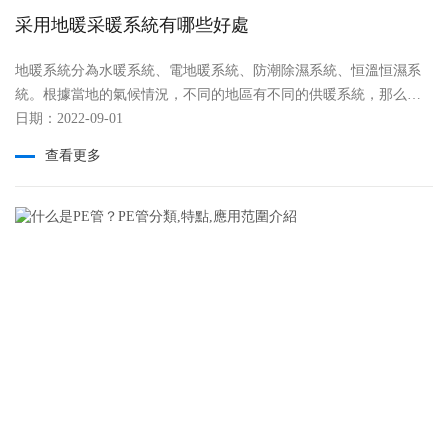
采用地暖采暖系統有哪些好處
地暖系統分為水暖系統、電地暖系統、防潮除濕系統、恒溫恒濕系
統。根據當地的氣候情況，不同的地區有不同的供暖系統，那么該
布日期：2022-09-01
選擇怎樣的地暖采暖系統呢?采用地暖采暖系統又有哪些好處呢?
一、節省能源的消耗 當今世界環境污染嚴重，為了減少能源的
查看更多
消耗，我們應該堅決放棄燃煤取暖的陋習，空調取暖又會增加氟利
昂的排放，對臭氧層造成一定的破壞，而采用地暖取暖好處多多。
因為空氣是由下而上的傳來，所以減少了空氣中熱量的損失量，能
夠把大部分的熱量保存在室內，節省了大量財力。 二、讓人感
覺* 這也是地暖取暖的一大好處，頭寒腳熱是適宜的取暖方式，
地暖取暖采取由下而上逐步加溫的方式，讓人們在不經意間就會感
覺身體溫暖，是供暖方式，通常情況下，如果人的足部逐漸溫暖的
話，人的整個身體也會慢慢變熱，此外，由下而上的方式也會減少
空氣的流動，降低空氣中的浮塵污染，確保室內的衛生。 三、
使用時間長 符合國家標準的地暖取暖系統有50年以上的使用期
限，這樣使用就會比較劃算，這是它的另一個好處，雖然前期投資
較大，但是回報率很高，適合家庭使用，比較節約成本，又很廣闊