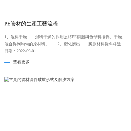
好。 保利pe管材介紹：保利pe管采用全進口PE100正宗原料，保
證了pe管的質量，消費者可以放心使用。 3、耐高溫強：pe管的
耐高溫性非常強，可以在溫度非常高的環境下使用而不會斷裂，pe
PE管材的生產工藝流程
管耐高溫可達到90℃。 4、抗沖擊性強：pe管的抗沖擊性能比較
好。冬季施工時管材不易受到沖擊而破裂，增加了施工安排的靈活
1、混料干燥 混料干燥的作用是將PE樹脂與色母料攪拌、干燥、
性。 5、易加工：pe管不會存在控制交聯度和交聯均勻度等問
混合得到均勻的原材料。 2、塑化擠出 將原材料從料斗進入
題，加工容易且加工后不會影響管材性能。
布日期：2022-09-01
擠出機，經輸送、壓縮、熔融、均化作用下，由固體顆粒料逐步變
為高彈態，再由高彈態逐步變為粘性流體(粘流態)，并連續擠
查看更多
出。 3、模具成型 在合適的溫度下，從擠出機中擠出的物料
通過濾板由旋轉運動變為直線運動進入模具。經過螺旋分流后在成
型段*壓實為管狀型坯，從口模擠出。 4、冷卻定型 從模具
擠出的熱管坯在負壓狀態下通過定徑套真空定徑箱的定型和冷卻，
再經過噴林冷卻箱讓管材內部逐漸冷卻，從而整體固化定型。
5、切割 在計米輪的控制下，通過行星切割機來完成管材的定長
切割。 6、堆放包裝 切斷后的管材被推到翻轉臺，經過檢驗
包裝后運走。 上面就是pe管材在生產時的具體步驟，在生產PE
管材的時候，以上步驟缺一不可。但是在生產操作的時候還要注意
以下幾點： 1、上料機操作注意事項 吸料時間不能過長;經常